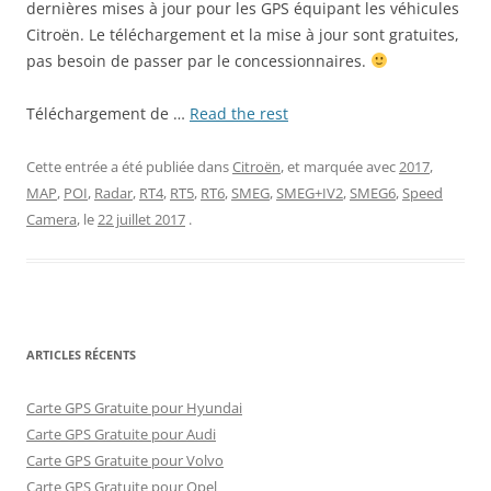
dernières mises à jour pour les GPS équipant les véhicules
Citroën. Le téléchargement et la mise à jour sont gratuites,
pas besoin de passer par le concessionnaires.
Téléchargement de …
Read the rest
Cette entrée a été publiée dans
Citroën
, et marquée avec
2017
,
MAP
,
POI
,
Radar
,
RT4
,
RT5
,
RT6
,
SMEG
,
SMEG+IV2
,
SMEG6
,
Speed
Camera
, le
22 juillet 2017
.
ARTICLES RÉCENTS
Carte GPS Gratuite pour Hyundai
Carte GPS Gratuite pour Audi
Carte GPS Gratuite pour Volvo
Carte GPS Gratuite pour Opel