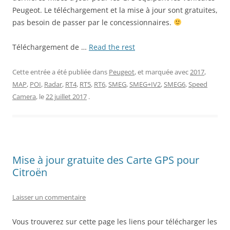
Peugeot. Le téléchargement et la mise à jour sont gratuites,
pas besoin de passer par le concessionnaires.
Téléchargement de …
Read the rest
Cette entrée a été publiée dans
Peugeot
, et marquée avec
2017
,
MAP
,
POI
,
Radar
,
RT4
,
RT5
,
RT6
,
SMEG
,
SMEG+IV2
,
SMEG6
,
Speed
Camera
, le
22 juillet 2017
.
Mise à jour gratuite des Carte GPS pour
Citroën
Laisser un commentaire
Vous trouverez sur cette page les liens pour télécharger les