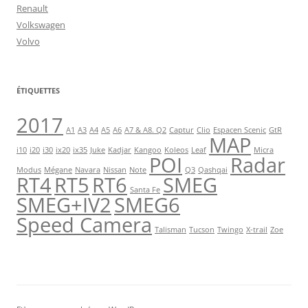
Renault
Volkswagen
Volvo
ÉTIQUETTES
2017
A1
A3
A4
A5
A6
A7 & A8. Q2
Captur
Clio
Espacen Scenic
GtR
MAP
i10
i20
i30
ix20
ix35
Juke
Kadjar
Kangoo
Koleos
Leaf
Micra
POI
Radar
Modus
Mégane
Navara
Nissan
Note
Q3
Qashqai
RT4
RT5
RT6
SMEG
Santa Fe
SMEG+IV2
SMEG6
Speed Camera
Talisman
Tucson
Twingo
X-trail
Zoe