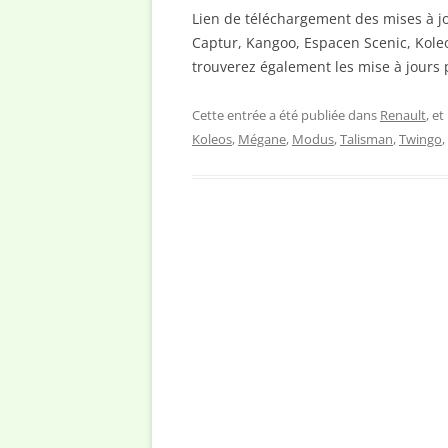
Lien de téléchargement des mises à jo
Captur, Kangoo, Espacen Scenic, Kole
trouverez également les mise à jours
Cette entrée a été publiée dans
Renault
, e
Koleos
,
Mégane
,
Modus
,
Talisman
,
Twingo
,