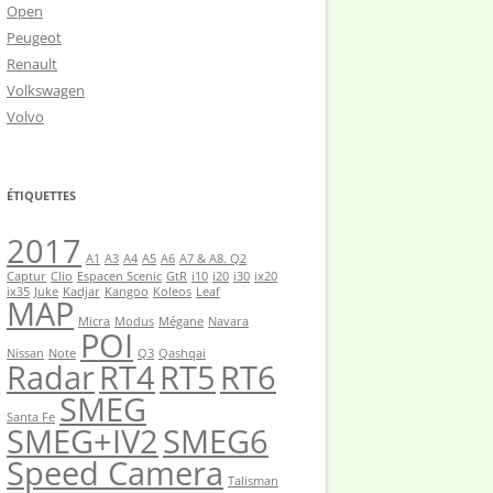
Open
Peugeot
Renault
Volkswagen
Volvo
ÉTIQUETTES
2017
A1
A3
A4
A5
A6
A7 & A8. Q2
Captur
Clio
Espacen Scenic
GtR
i10
i20
i30
ix20
ix35
Juke
Kadjar
Kangoo
Koleos
Leaf
MAP
Micra
Modus
Mégane
Navara
POI
Nissan
Note
Q3
Qashqai
Radar
RT4
RT5
RT6
SMEG
Santa Fe
SMEG+IV2
SMEG6
Speed Camera
Talisman