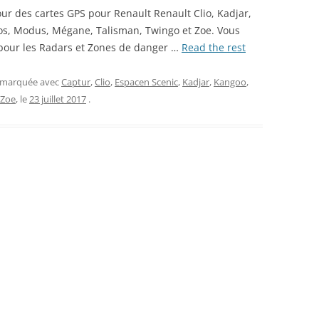
ur des cartes GPS pour Renault Renault Clio, Kadjar,
os, Modus, Mégane, Talisman, Twingo et Zoe. Vous
 pour les Radars et Zones de danger …
Read the rest
t marquée avec
Captur
,
Clio
,
Espacen Scenic
,
Kadjar
,
Kangoo
,
Zoe
, le
23 juillet 2017
.